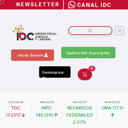
Quiero Ser Suscriptor
Iniciar Sesión
0
Seminarios
JUE 06/08
MIE 10/06
MIE 01/07
DOM 01/02
TDC
INPC
RECARGOS
UMA 117.31
17.2317
145.1310
FEDERALES
2.07%