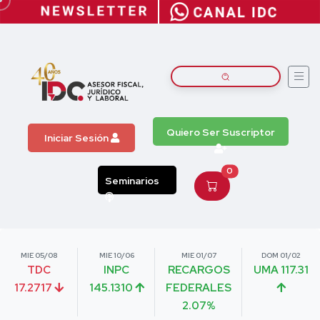
Quiero Ser Suscriptor
Iniciar Sesión
0
Seminarios
MIE 05/08
MIE 10/06
MIE 01/07
DOM 01/02
TDC
INPC
RECARGOS
UMA 117.31
17.2717
145.1310
FEDERALES
2.07%