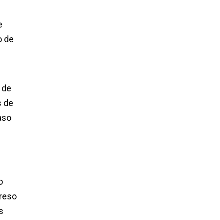
e
o de
 de
s de
aso
o
greso
s