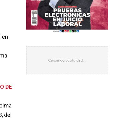
l en
ima
O DE
écima
, del