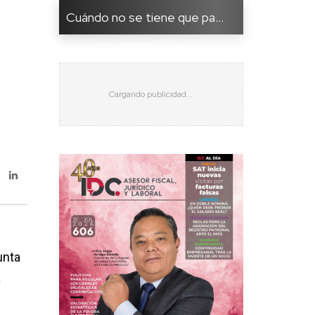
Cuándo no se tiene que pa...
unta
a