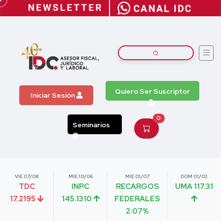
Quiero Ser Suscriptor
Iniciar Sesión
0
Seminarios
VIE 07/08
MIE 10/06
MIE 01/07
DOM 01/02
TDC
INPC
RECARGOS
UMA 117.31
17.2195
145.1310
FEDERALES
2.07%