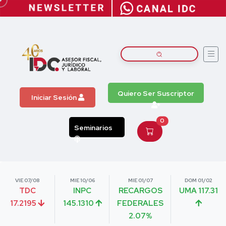
Quiero Ser Suscriptor
Iniciar Sesión
0
Seminarios
VIE 07/08
MIE 10/06
MIE 01/07
DOM 01/02
TDC
INPC
RECARGOS
UMA 117.31
17.2195
145.1310
FEDERALES
2.07%