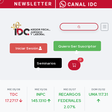
Quiero Ser Suscriptor
Iniciar Sesión
0
Seminarios
MIE 05/08
MIE 10/06
MIE 01/07
DOM 01/02
TDC
INPC
RECARGOS
UMA 117.31
17.2717
145.1310
FEDERALES
2.07%