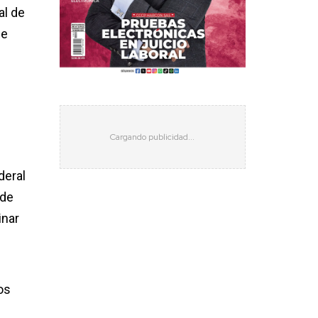
al de
de
deral
 de
inar
os