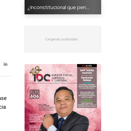
¿Inconstitucional que pen...
ase
cia