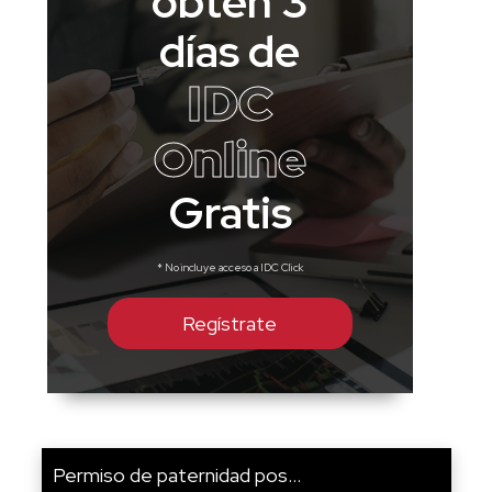
obtén 3
días de
IDC
Online
Gratis
* No incluye acceso a IDC Click
Regístrate
Permiso de paternidad pos...