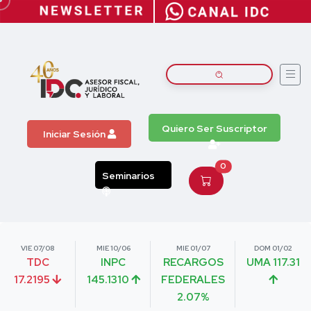
Quiero Ser Suscriptor
Iniciar Sesión
0
Seminarios
VIE 07/08
MIE 10/06
MIE 01/07
DOM 01/02
TDC
INPC
RECARGOS
UMA 117.31
17.2195
145.1310
FEDERALES
2.07%