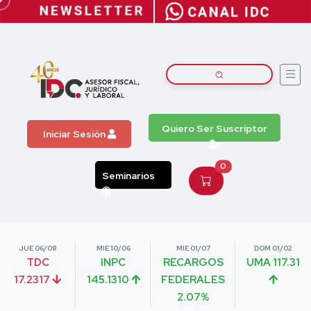
Quiero Ser Suscriptor
Iniciar Sesión
0
Seminarios
JUE 06/08
MIE 10/06
MIE 01/07
DOM 01/02
TDC
INPC
RECARGOS
UMA 117.31
17.2317
145.1310
FEDERALES
2.07%