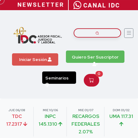
Quiero Ser Suscriptor
Iniciar Sesión
0
Seminarios
JUE 06/08
MIE 10/06
MIE 01/07
DOM 01/02
TDC
INPC
RECARGOS
UMA 117.31
17.2317
145.1310
FEDERALES
2.07%