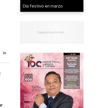
Día festivo en marzo
l
ar