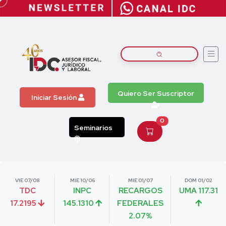
Quiero Ser Suscriptor
Iniciar Sesión
0
Seminarios
VIE 07/08
MIE 10/06
MIE 01/07
DOM 01/02
TDC
INPC
RECARGOS
UMA 117.31
17.2195
145.1310
FEDERALES
2.07%