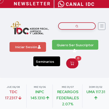
Quiero Ser Suscriptor
Iniciar Sesión
0
Seminarios
JUE 06/08
MIE 10/06
MIE 01/07
DOM 01/02
TDC
INPC
RECARGOS
UMA 117.31
17.2317
145.1310
FEDERALES
2.07%