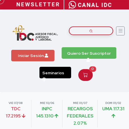
Quiero Ser Suscriptor
Iniciar Sesión
0
Seminarios
VIE 07/08
MIE 10/06
MIE 01/07
DOM 01/02
TDC
INPC
RECARGOS
UMA 117.31
17.2195
145.1310
FEDERALES
2.07%