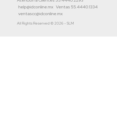
Atención a Clientes 55.4440.2293
help@idconline.mx
Ventas 55.4440.1334
ventascc@idconline.mx
All Rights Reserved © 2026 - SLM