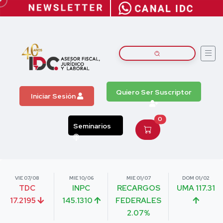
Quiero Ser Suscriptor
Iniciar Sesión
0
Seminarios
VIE 07/08
MIE 10/06
MIE 01/07
DOM 01/02
TDC
INPC
RECARGOS
UMA 117.31
17.2195
145.1310
FEDERALES
2.07%