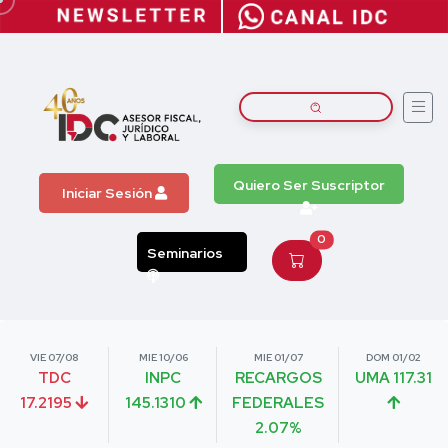
Quiero Ser Suscriptor
Iniciar Sesión
0
Seminarios
VIE 07/08
MIE 10/06
MIE 01/07
DOM 01/02
TDC
INPC
RECARGOS
UMA 117.31
17.2195
145.1310
FEDERALES
2.07%