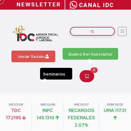
Quiero Ser Suscriptor
Iniciar Sesión
0
Seminarios
VIE 07/08
MIE 10/06
MIE 01/07
DOM 01/02
TDC
INPC
RECARGOS
UMA 117.31
17.2195
145.1310
FEDERALES
2.07%