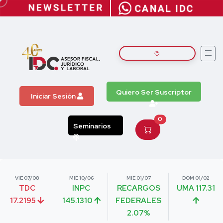
Quiero Ser Suscriptor
Iniciar Sesión
0
Seminarios
VIE 07/08
MIE 10/06
MIE 01/07
DOM 01/02
TDC
INPC
RECARGOS
UMA 117.31
17.2195
145.1310
FEDERALES
2.07%