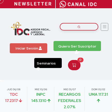
Quiero Ser Suscriptor
Iniciar Sesión
0
Seminarios
JUE 06/08
MIE 10/06
MIE 01/07
DOM 01/02
TDC
INPC
RECARGOS
UMA 117.31
17.2317
145.1310
FEDERALES
2.07%