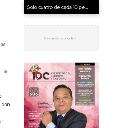
Solo cuatro de cada 10 pe...
más
o
s con
ir