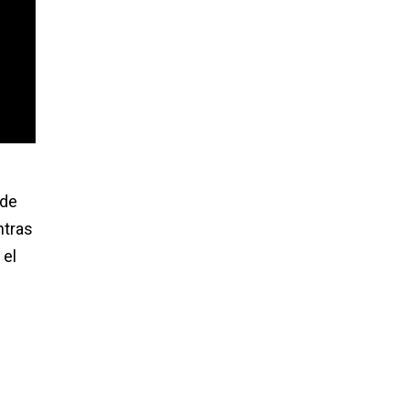
 de
ntras
 el