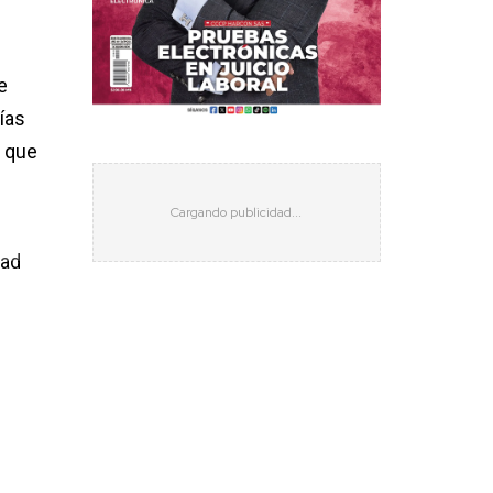
e
ías
a que
dad