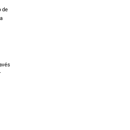
o de
na
ravés
r