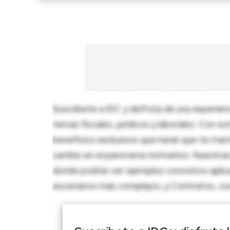
Suscríbete a IDC y disfruta de una experien
temas fiscales, jurídicos y laborales. Con e
beneficios exclusivos que harán que te man
cambio en el panorama normativo. Nuestras 
donde podrás ver ejemplos concretos aplica
escenarios más complejos; y Contratos, con p