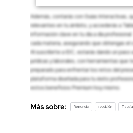
Además, contarás con Guías Interactivas, q
relevantes en tu ámbito, y accederás a Tablas
información clave en tu día a día profesion
cada materia, asegurando que obtengas el c
Al suscribirte a IDC, estarás dando un paso 
jurídicas y laborales, con herramientas que
preparado para enfrentar los retos del pres
plataforma diseñada para tu éxito profesio
estos beneficios Premium hoy mismo.
Más sobre:
Renuncia
rescisión
Trabaj