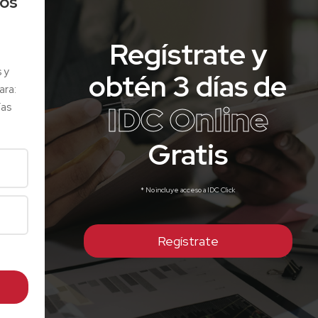
los
Regístrate y
s y
obtén 3 días de
ara:
IDC Online
ías
Gratis
* No incluye acceso a IDC Click
Regístrate