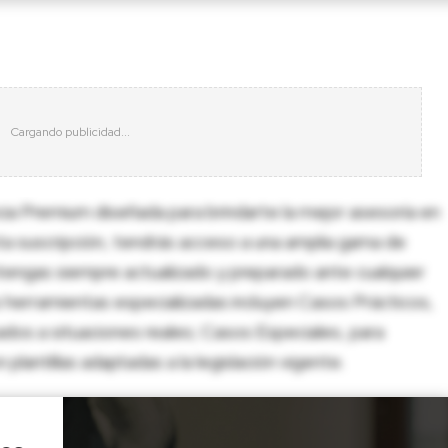
cia Premium diseñada para brindarte la mejor asesoría en
sta suscripción, tendrás acceso a una amplia gama de
tengas siempre actualizado y preparado ante cualquier
herramientas especializadas incluyen Casos Prácticos,
dos a situaciones reales; Casos Especiales, para
lantillas adaptadas a la legislación vigente.