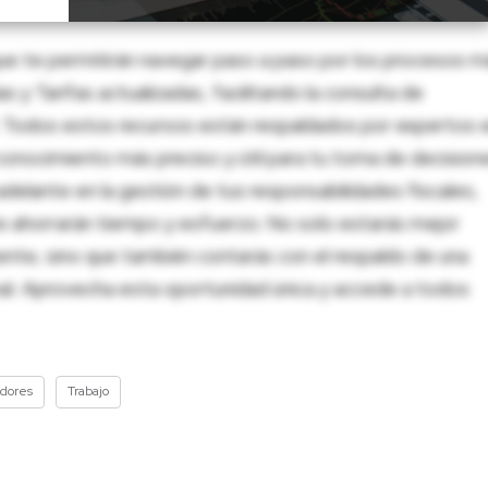
ue te permitirán navegar paso a paso por los procesos m
 y Tarifas actualizadas, facilitando la consulta de
al. Todos estos recursos están respaldados por expertos 
onocimiento más preciso y útil para tu toma de decision
adelante en la gestión de tus responsabilidades fiscales,
 te ahorrarán tiempo y esfuerzo. No solo estarás mejor
ente, sino que también contarás con el respaldo de una
nal. Aprovecha esta oportunidad única y accede a todos
adores
Trabajo