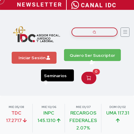
Quiero Ser Suscriptor
Iniciar Sesión
0
Seminarios
MIE 05/08
MIE 10/06
MIE 01/07
DOM 01/02
TDC
INPC
RECARGOS
UMA 117.31
17.2717
145.1310
FEDERALES
2.07%