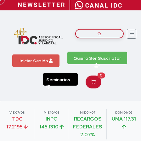
Quiero Ser Suscriptor
Iniciar Sesión
0
Seminarios
VIE 07/08
MIE 10/06
MIE 01/07
DOM 01/02
TDC
INPC
RECARGOS
UMA 117.31
17.2195
145.1310
FEDERALES
2.07%