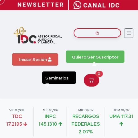
Quiero Ser Suscriptor
Iniciar Sesión
0
Seminarios
VIE 07/08
MIE 10/06
MIE 01/07
DOM 01/02
TDC
INPC
RECARGOS
UMA 117.31
17.2195
145.1310
FEDERALES
2.07%