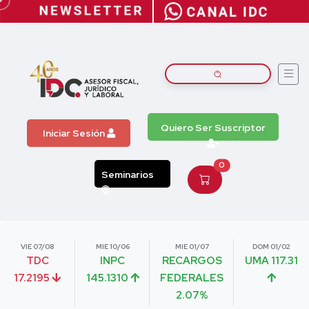
Quiero Ser Suscriptor
Iniciar Sesión
0
Seminarios
VIE 07/08
MIE 10/06
MIE 01/07
DOM 01/02
TDC
INPC
RECARGOS
UMA 117.31
17.2195
145.1310
FEDERALES
2.07%