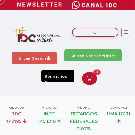
Quiero Ser Suscriptor
Iniciar Sesión
0
Seminarios
VIE 07/08
MIE 10/06
MIE 01/07
DOM 01/02
TDC
INPC
RECARGOS
UMA 117.31
17.2195
145.1310
FEDERALES
2.07%