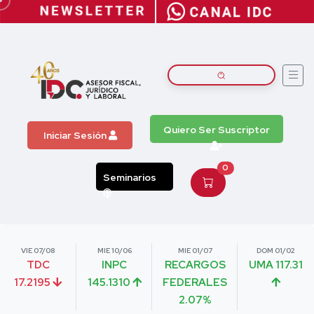
Quiero Ser Suscriptor
Iniciar Sesión
0
Seminarios
VIE 07/08
MIE 10/06
MIE 01/07
DOM 01/02
TDC
INPC
RECARGOS
UMA 117.31
17.2195
145.1310
FEDERALES
2.07%