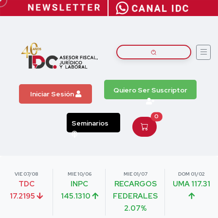
Quiero Ser Suscriptor
Iniciar Sesión
0
Seminarios
VIE 07/08
MIE 10/06
MIE 01/07
DOM 01/02
TDC
INPC
RECARGOS
UMA 117.31
17.2195
145.1310
FEDERALES
2.07%