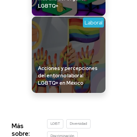
LGBTQ+
Laboral
Acciones y percepciones
del entorno laboral
LGBTQ+ en México
LGBT
Diversidad
Más
sobre:
Discriminación