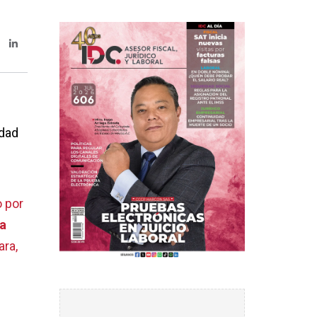
idad
 por
a
ara,