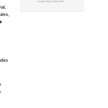
ial,
ales,
a
dades
o
).