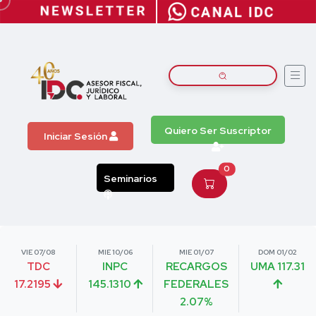
Quiero Ser Suscriptor
Iniciar Sesión
0
Seminarios
VIE 07/08
MIE 10/06
MIE 01/07
DOM 01/02
TDC
INPC
RECARGOS
UMA 117.31
17.2195
145.1310
FEDERALES
2.07%