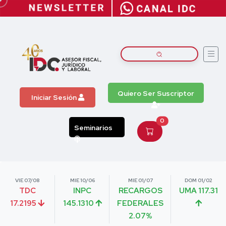
Quiero Ser Suscriptor
Iniciar Sesión
0
Seminarios
VIE 07/08
MIE 10/06
MIE 01/07
DOM 01/02
TDC
INPC
RECARGOS
UMA 117.31
17.2195
145.1310
FEDERALES
2.07%