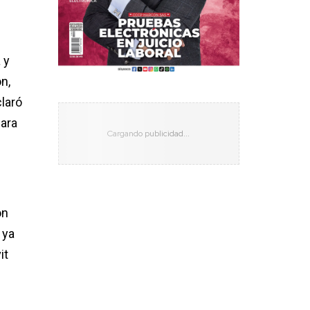
 y
n,
laró
para
n
ón
 ya
it