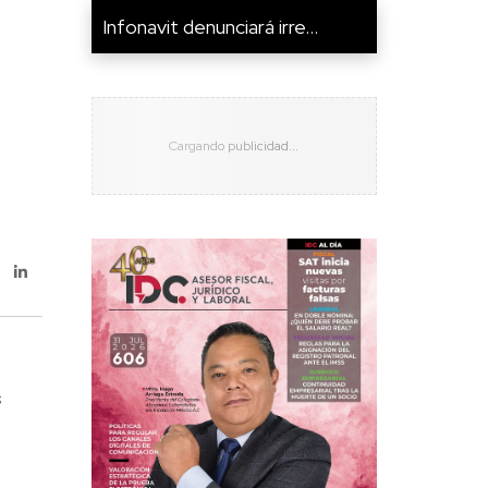
Infonavit denunciará irre...
s