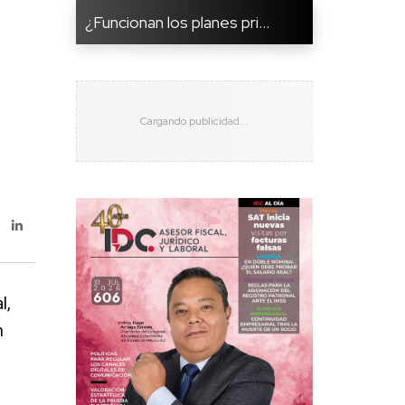
¿Funcionan los planes pri...
l,
n