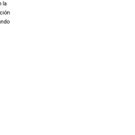
 la
ación
sando