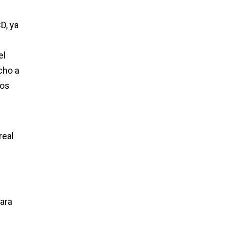
D, ya
el
cho a
hos
real
ara