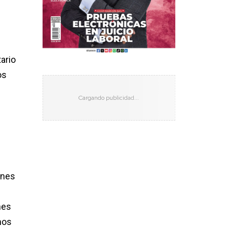
ario
os
ones
nes
mos