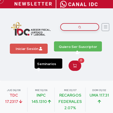
Quiero Ser Suscriptor
Iniciar Sesión
0
Seminarios
JUE 06/08
MIE 10/06
MIE 01/07
DOM 01/02
TDC
INPC
RECARGOS
UMA 117.31
17.2317
145.1310
FEDERALES
2.07%