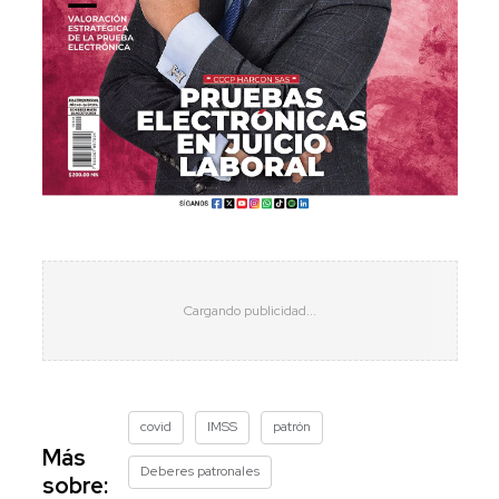
covid
IMSS
patrón
Más
Deberes patronales
sobre: