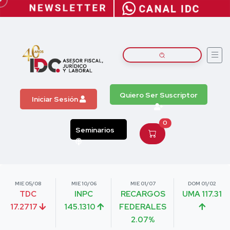
Quiero Ser Suscriptor
Iniciar Sesión
0
Seminarios
MIE 05/08
MIE 10/06
MIE 01/07
DOM 01/02
TDC
INPC
RECARGOS
UMA 117.31
17.2717
145.1310
FEDERALES
2.07%