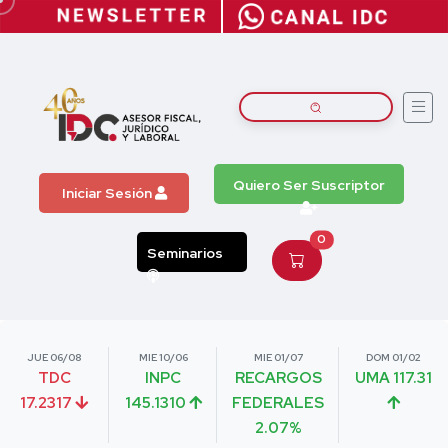
Quiero Ser Suscriptor
Iniciar Sesión
0
Seminarios
JUE 06/08
MIE 10/06
MIE 01/07
DOM 01/02
TDC
INPC
RECARGOS
UMA 117.31
17.2317
145.1310
FEDERALES
2.07%