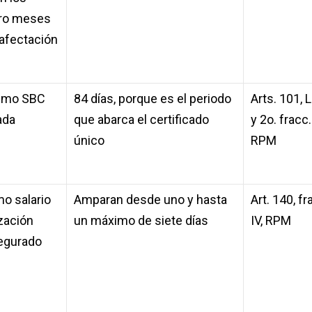
tro meses
 afectación
timo SBC
84 días, porque es el periodo
Arts. 101, 
ada
que abarca el certificado
y 2o. fracc.
único
RPM
mo salario
Amparan desde uno y hasta
Art. 140, fr
zación
un máximo de siete días
IV, RPM
segurado