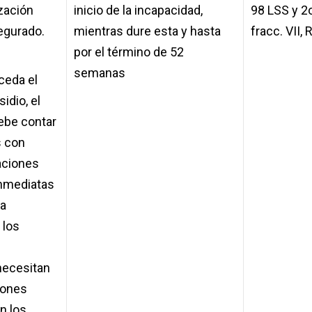
zación
inicio de la incapacidad,
98 LSS y 2o
egurado.
mientras dure esta y hasta
fracc. VII,
por el término de 52
semanas
ceda el
idio, el
ebe contar
s con
aciones
nmediatas
la
 los
necesitan
iones
n los