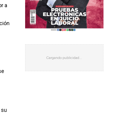
or a
ción
se
 su