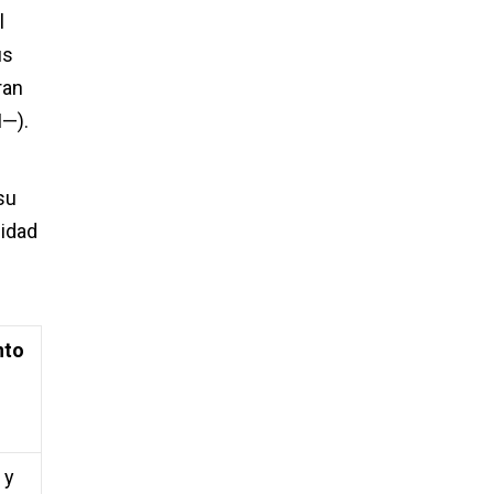
l
us
ran
M—).
su
cidad
nto
 y