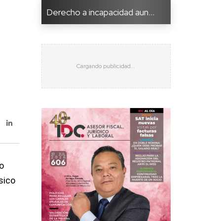
Derecho a incapacidad aun...
ro
sico