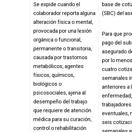
Se expide cuando el
base de coti
colaborador reporta alguna
(SBC) del as
alteración física o mental,
provocada por una lesión
Para que pro
orgánica o funcional,
pago del subs
permanente o transitoria,
asegurado d
causada por trastornos
por lo meno
metabólicos, agentes
cuatro cotiz
físicos, químicos,
semanales i
biológicos o
anteriores a 
psicosociales, ajena al
enfermedad;
desempeño del trabajo
trabajadores
que requiere de atención
eventuales, 
médica para su curación,
seis cotizac
control o rehabilitación
semanales e