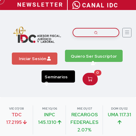
Quiero Ser Suscriptor
Iniciar Sesión
0
Seminarios
VIE 07/08
MIE 10/06
MIE 01/07
DOM 01/02
TDC
INPC
RECARGOS
UMA 117.31
17.2195
145.1310
FEDERALES
2.07%