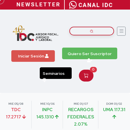
Quiero Ser Suscriptor
Iniciar Sesión
0
Seminarios
MIE 05/08
MIE 10/06
MIE 01/07
DOM 01/02
TDC
INPC
RECARGOS
UMA 117.31
17.2717
145.1310
FEDERALES
2.07%