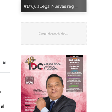
#BrújulaLegal Nuevas regl...
a
 el