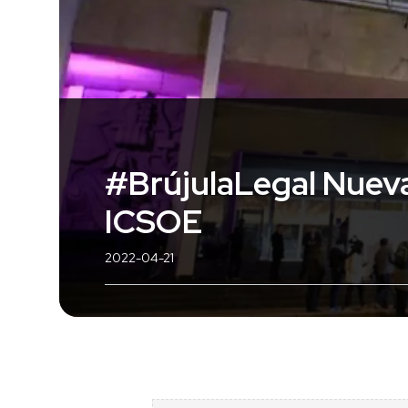
#BrújulaLegal Nueva
ICSOE
2022-04-21