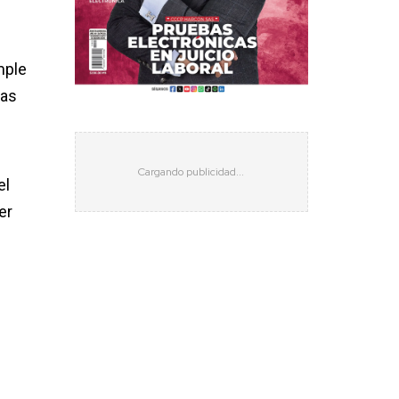
mple
ras
el
er