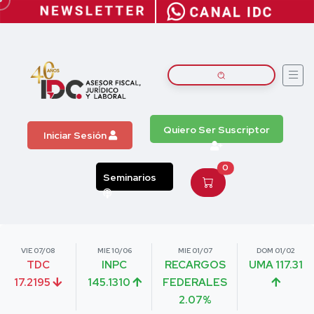
Quiero Ser Suscriptor
Iniciar Sesión
0
Seminarios
VIE 07/08
MIE 10/06
MIE 01/07
DOM 01/02
TDC
INPC
RECARGOS
UMA 117.31
17.2195
145.1310
FEDERALES
2.07%