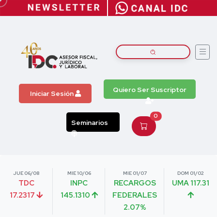
Quiero Ser Suscriptor
Iniciar Sesión
0
Seminarios
JUE 06/08
MIE 10/06
MIE 01/07
DOM 01/02
TDC
INPC
RECARGOS
UMA 117.31
17.2317
145.1310
FEDERALES
2.07%