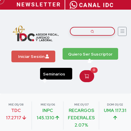
Quiero Ser Suscriptor
Iniciar Sesión
0
Seminarios
MIE 05/08
MIE 10/06
MIE 01/07
DOM 01/02
TDC
INPC
RECARGOS
UMA 117.31
17.2717
145.1310
FEDERALES
2.07%