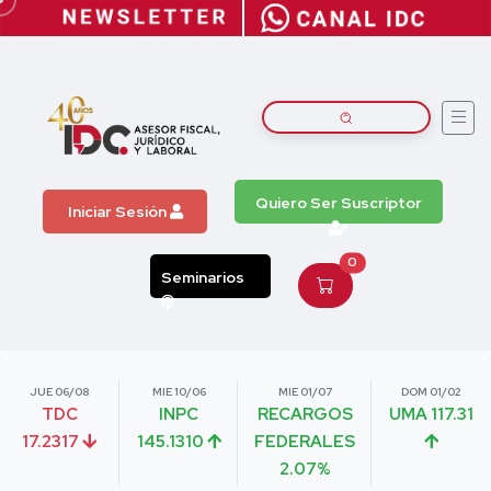
Quiero Ser Suscriptor
Iniciar Sesión
0
Seminarios
JUE 06/08
MIE 10/06
MIE 01/07
DOM 01/02
TDC
INPC
RECARGOS
UMA 117.31
17.2317
145.1310
FEDERALES
2.07%