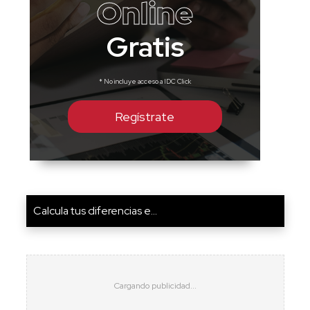
Online
Gratis
* No incluye acceso a IDC Click
Regístrate
Calcula tus diferencias e...