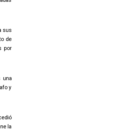
a sus
to de
s por
s una
rafo y
cedió
ne la