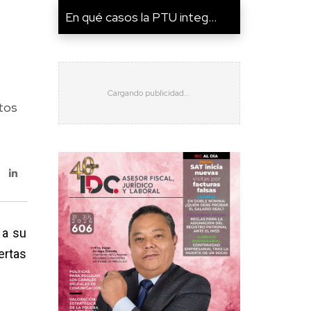
En qué casos la PTU integ...
ctos
 a su
ertas