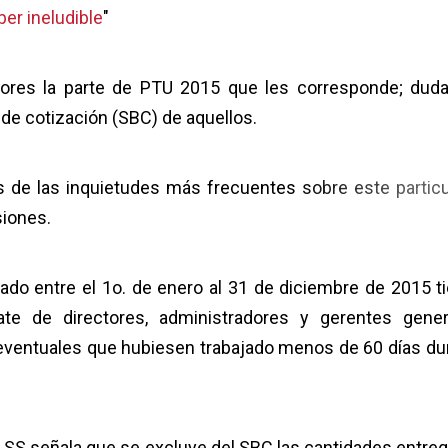
ber ineludible
"
adores la parte de PTU 2015 que les corresponde; dud
e de cotización (SBC) de aquellos.
s de las inquietudes más frecuentes sobre este particul
siones.
ado entre el 1o. de enero al 31 de diciembre de 2015 t
te de directores, administradores y gerentes gener
eventuales que hubiesen trabajado menos de 60 días du
la LSS señala que se excluye del SBC las cantidades entre