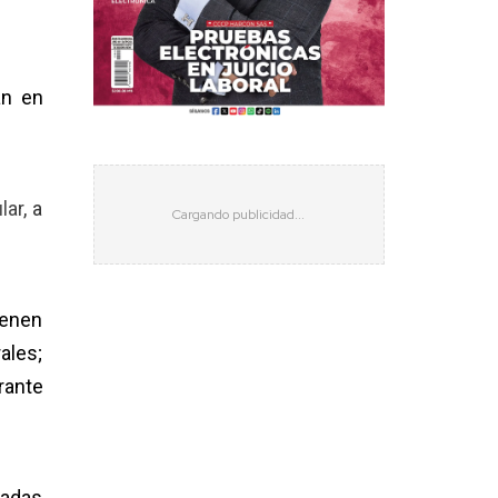
an en
ar, a
ienen
ales;
rante
gadas