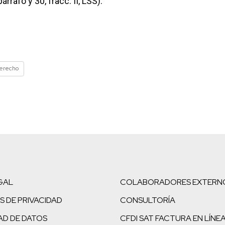
árrafo y 30, fracc. II, LSS).
erecho
GAL
COLABORADORES EXTERN
S DE PRIVACIDAD
CONSULTORÍA
AD DE DATOS
CFDI SAT FACTURA EN LÍNE