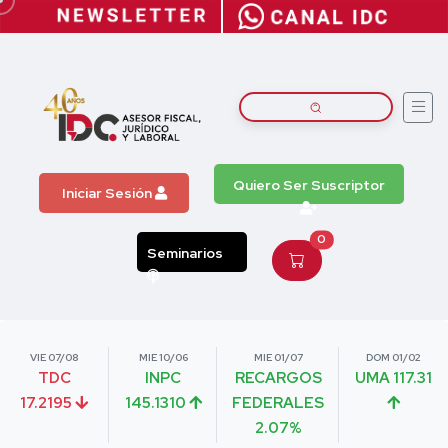
Quiero Ser Suscriptor
Iniciar Sesión
0
Seminarios
VIE 07/08
MIE 10/06
MIE 01/07
DOM 01/02
TDC
INPC
RECARGOS
UMA 117.31
17.2195
145.1310
FEDERALES
2.07%