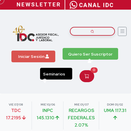
Quiero Ser Suscriptor
Iniciar Sesión
0
Seminarios
VIE 07/08
MIE 10/06
MIE 01/07
DOM 01/02
TDC
INPC
RECARGOS
UMA 117.31
17.2195
145.1310
FEDERALES
2.07%