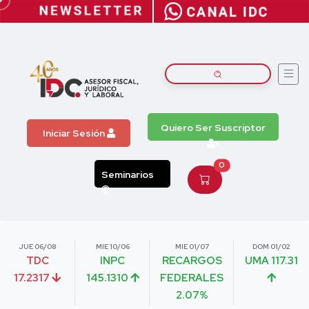
Quiero Ser Suscriptor
Iniciar Sesión
0
Seminarios
JUE 06/08
MIE 10/06
MIE 01/07
DOM 01/02
TDC
INPC
RECARGOS
UMA 117.31
17.2317
145.1310
FEDERALES
2.07%