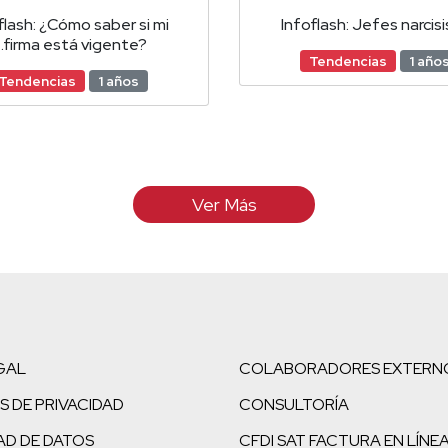
flash: ¿Cómo saber si mi
Infoflash: Jefes narcis
.firma está vigente?
Tendencias
1 año
Tendencias
1 años
Ver Más
GAL
COLABORADORES EXTERN
S DE PRIVACIDAD
CONSULTORÍA
AD DE DATOS
CFDI SAT FACTURA EN LÍNE