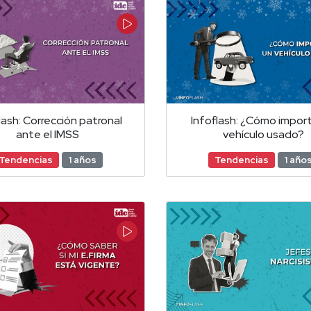
lash: Corrección patronal
Infoflash: ¿Cómo import
ante el IMSS
vehículo usado?
Tendencias
1 años
Tendencias
1 año